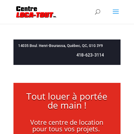
14035 Boul. Henri-Bourassa, Québec, QC, G1G 3Y9
418-623-3114
Tout louer à portée
de main !
Votre centre de location
pour tous vos projets.