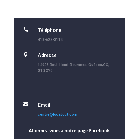

Téléphone
418-623-3114

Adresse
14035 Boul. Henri-Bourassa, Québec,QC,
G1G 3Y9

Email
centre@locatout.com
Abonnez-vous à notre page Facebook