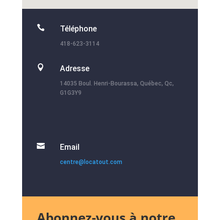

Téléphone
418-623-3114

Adresse
14035 Boul. Henri-Bourassa, Québec, Qc,
G1G3Y9

Email
centre@locatout.com
Abonnez-vous à notre