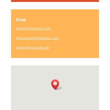
Email
centre@locatout.com
mecanique@locatout.com
vente@locatout.com