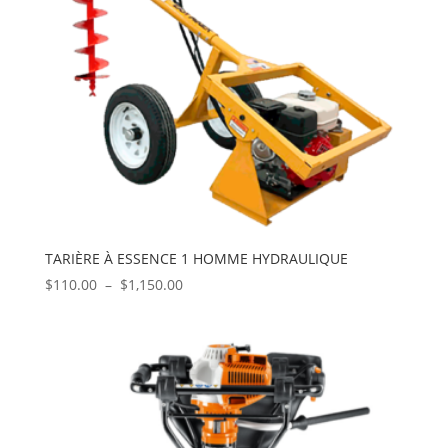
TARIÈRE À ESSENCE 1 HOMME HYDRAULIQUE
Plage
$
110.00
–
$
1,150.00
de
prix :
$110.00
à
$1,150.00