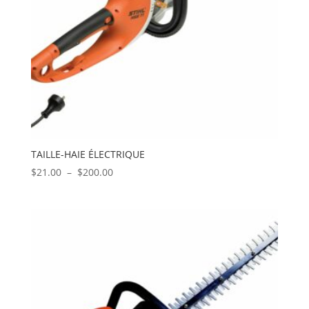
TAILLE-HAIE ÉLECTRIQUE
Plage
$
21.00
–
$
200.00
de
prix :
$21.00
à
$200.00