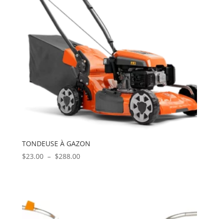
TONDEUSE À GAZON
Plage
$
23.00
–
$
288.00
de
prix :
$23.00
à
$288.00