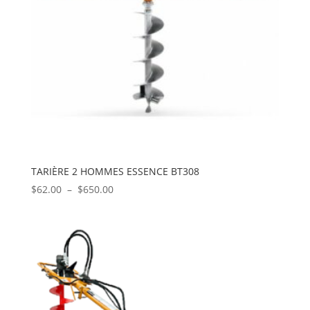
TARIÈRE 2 HOMMES ESSENCE BT308
Plage
$
62.00
–
$
650.00
de
prix :
$62.00
à
$650.00