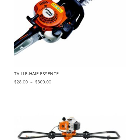
TAILLE-HAIE ESSENCE
Plage
$
28.00
–
$
300.00
de
prix :
$28.00
à
$300.00