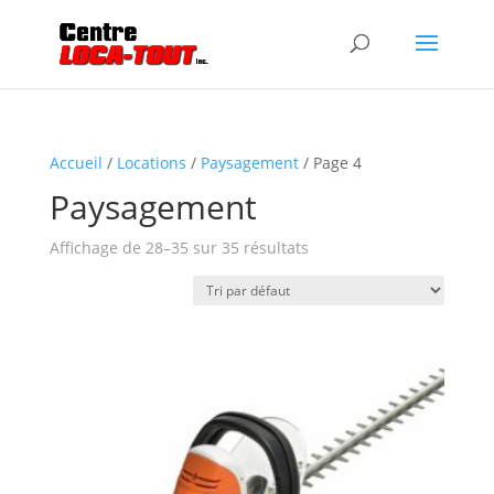
Accueil
/
Locations
/
Paysagement
/ Page 4
Paysagement
Affichage de 28–35 sur 35 résultats