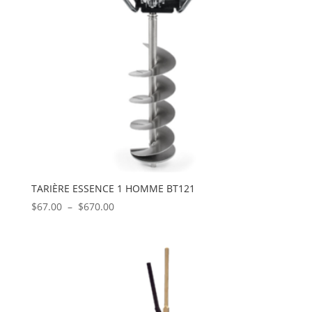
TARIÈRE ESSENCE 1 HOMME BT121
Plage
$
67.00
–
$
670.00
de
prix :
$67.00
à
$670.00