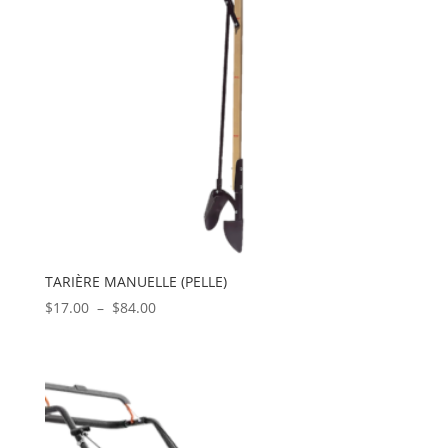
TARIÈRE MANUELLE (PELLE)
Plage
$
17.00
–
$
84.00
de
prix :
$17.00
à
$84.00