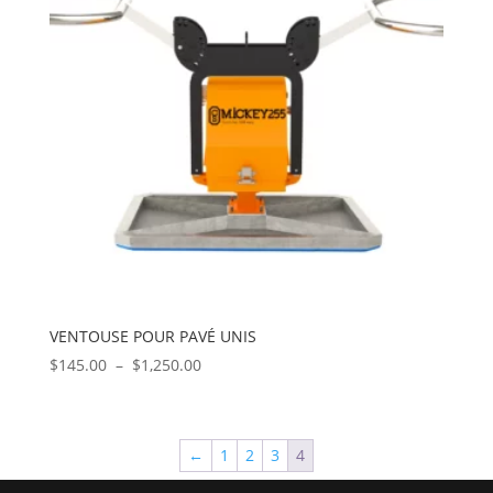
VENTOUSE POUR PAVÉ UNIS
Plage
$
145.00
–
$
1,250.00
de
prix :
$145.00
←
1
2
3
4
à
$1,250.00