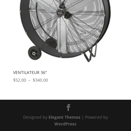
VENTILATEUR 36″
Plage
$
52.00
–
$
340.00
de
prix :
$52.00
à
$340.00
Designed by
Elegant Themes
| Powered by
WordPress