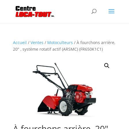
Accueil
/
Ventes
/
Motoculteurs
/ À fourchons arrière,
20″ , système rotatif actif (ARSMC) (FR650K1C1)
À fourchons arrière, 20″ ,