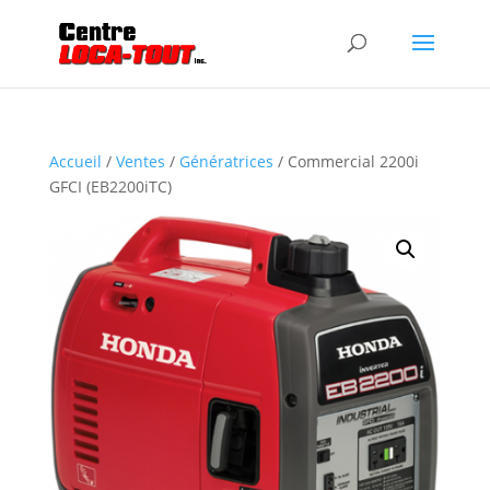
Accueil
/
Ventes
/
Génératrices
/ Commercial 2200i
GFCI (EB2200iTC)