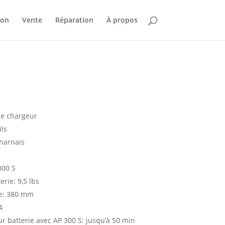
ion
Vente
Réparation
À propos
de chargeur
ls
harnais
300 S
erie: 9,5 lbs
pe: 380 mm
4
 batterie avec AP 300 S: jusqu’à 50 min