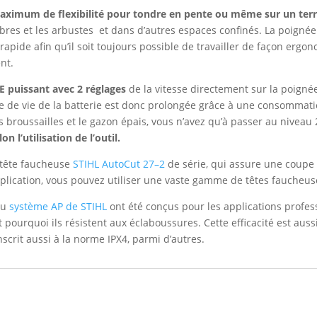
aximum de flexibilité pour tondre en pente ou même sur un terr
res et les arbustes et dans d’autres espaces confinés. La poignée 
pide afin qu’il soit toujours possible de travailler de façon ergon
nt.
E puissant avec 2 réglages
de la vitesse directement sur la poig
rée de vie de la batterie est donc prolongée grâce à une consommati
 broussailles et le gazon épais, vous n’avez qu’à passer au niveau 2 
on l’utilisation de l’outil.
 tête faucheuse
STIHL AutoCut 27–2
de série, qui assure une coupe 
application, vous pouvez utiliser une vaste gamme de têtes faucheus
 du
système AP de STIHL
ont été conçus pour les applications profe
t pourquoi ils résistent aux éclaboussures. Cette efficacité est auss
nscrit aussi à la norme IPX4, parmi d’autres.