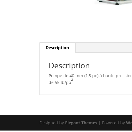
Description
Description
Pompe de 40 mm (1,5 po) à haute pression 
2.
de 55 lb/po
Designed by
Elegant Themes
| Powered by
Wo