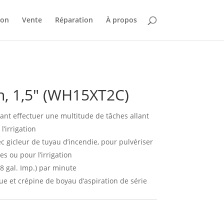
ion
Vente
Réparation
À propos
n, 1,5″ (WH15XT2C)
nt effectuer une multitude de tâches allant
l’irrigation
ec gicleur de tuyau d’incendie, pour pulvériser
s ou pour l’irrigation
88 gal. Imp.) par minute
ue et crépine de boyau d’aspiration de série