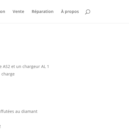
ion
Vente
Réparation
À propos
e AS2 et un chargeur AL 1
e charge
affutées au diamant
2