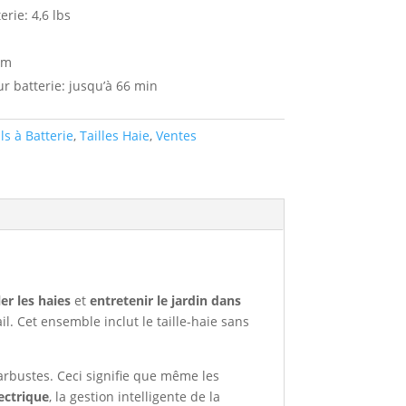
erie: 4,6 lbs
mm
 batterie: jusqu’à 66 min
ls à Batterie
,
Tailles Haie
,
Ventes
ler les haies
et
entretenir le jardin dans
l. Cet ensemble inclut le taille-haie sans
s arbustes. Ceci signifie que même les
ectrique
, la gestion intelligente de la