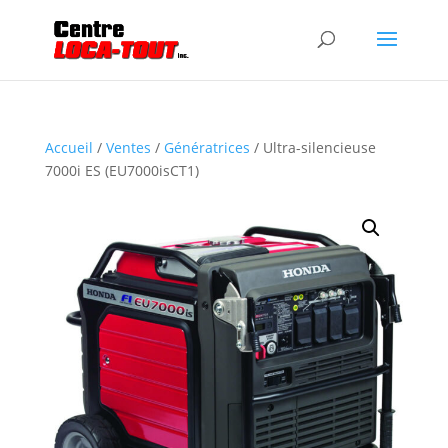
Accueil
/
Ventes
/
Génératrices
/ Ultra-silencieuse
7000i ES (EU7000isCT1)