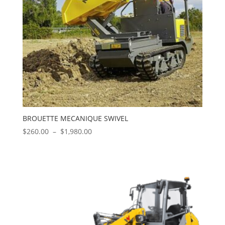
BROUETTE MECANIQUE SWIVEL
Plage
$
260.00
–
$
1,980.00
de
prix :
$260.00
à
$1,980.00