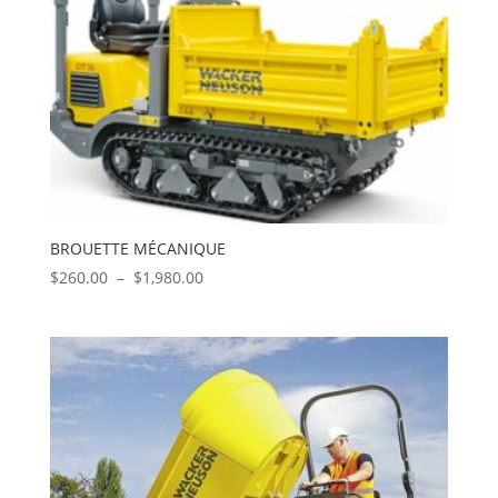
BROUETTE MÉCANIQUE
Plage
$
260.00
–
$
1,980.00
de
prix :
$260.00
à
$1,980.00