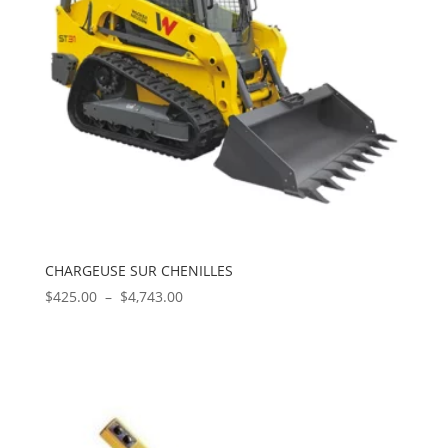
CHARGEUSE SUR CHENILLES
Plage
$
425.00
–
$
4,743.00
de
prix :
$425.00
à
$4,743.00