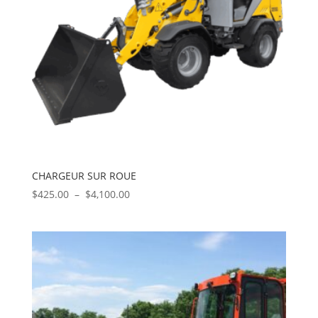
CHARGEUR SUR ROUE
Plage
$
425.00
–
$
4,100.00
de
prix :
$425.00
à
$4,100.00