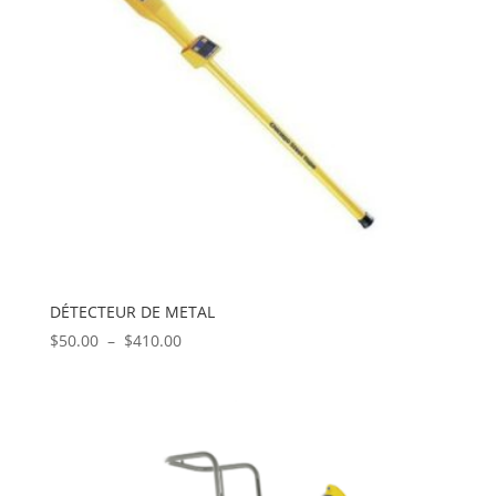
DÉTECTEUR DE METAL
Plage
$
50.00
–
$
410.00
de
prix :
$50.00
à
$410.00