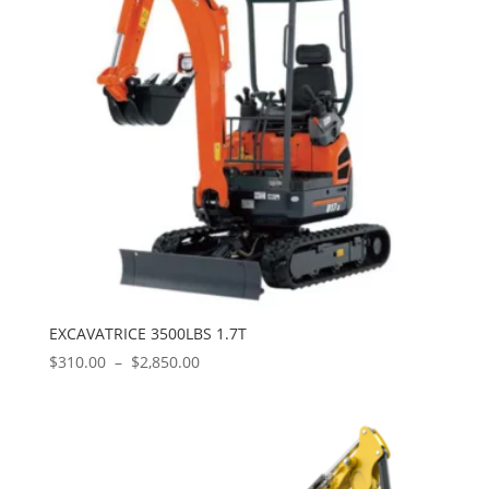
EXCAVATRICE 3500LBS 1.7T
Plage
$
310.00
–
$
2,850.00
de
prix :
$310.00
à
$2,850.00