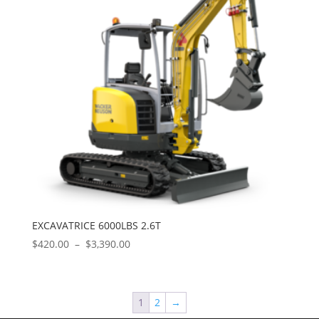
EXCAVATRICE 6000LBS 2.6T
Plage
$
420.00
–
$
3,390.00
de
prix :
$420.00
1
2
→
à