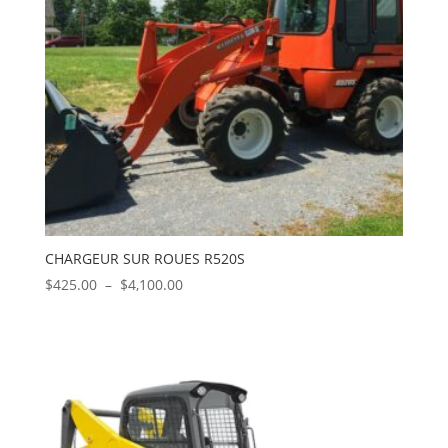
CHARGEUR SUR ROUES R520S
Plage
$
425.00
–
$
4,100.00
de
prix :
$425.00
à
$4,100.00