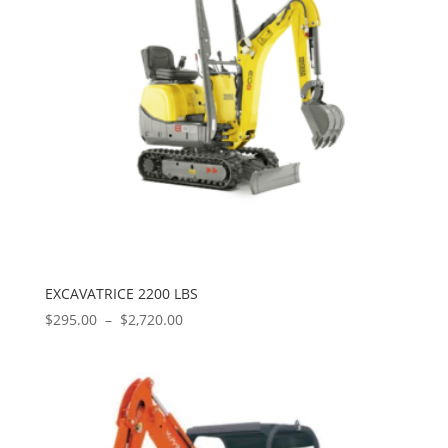
EXCAVATRICE 2200 LBS
Plage
$
295.00
–
$
2,720.00
de
prix :
$295.00
à
$2,720.00