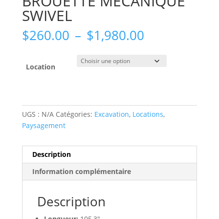
BROUETTE MECANIQUE
SWIVEL
Plage
$
260.00
–
$
1,980.00
de
prix :
$260.00
Location
à
$1,980.00
UGS :
N/A
Catégories:
Excavation
,
Locations
,
Paysagement
Description
Information complémentaire
Description
Longueur:
105,3″