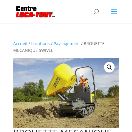
Accueil
/
Locations
/
Paysagement
/ BROUETTE
MECANIQUE SWIVEL