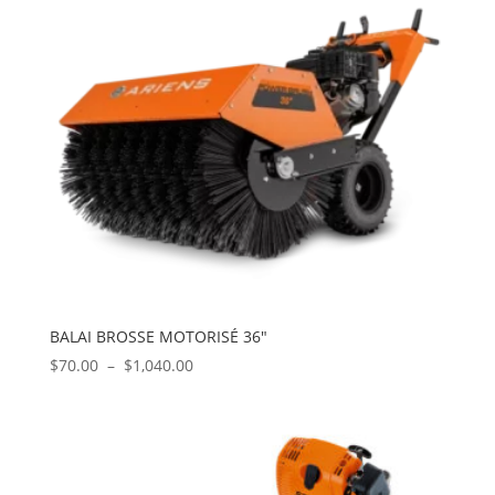
BALAI BROSSE MOTORISÉ 36″
Plage
$
70.00
–
$
1,040.00
de
prix :
$70.00
à
$1,040.00