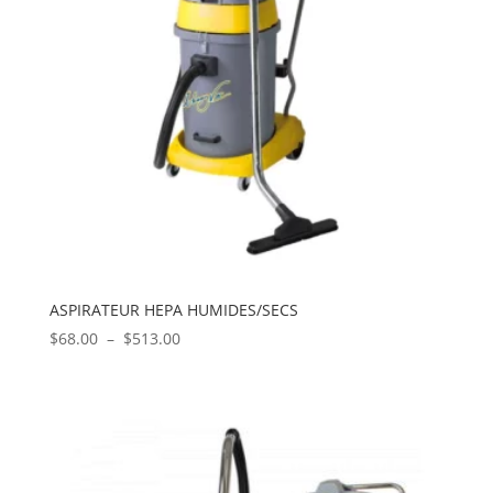
ASPIRATEUR HEPA HUMIDES/SECS
Plage
$
68.00
–
$
513.00
de
prix :
$68.00
à
$513.00