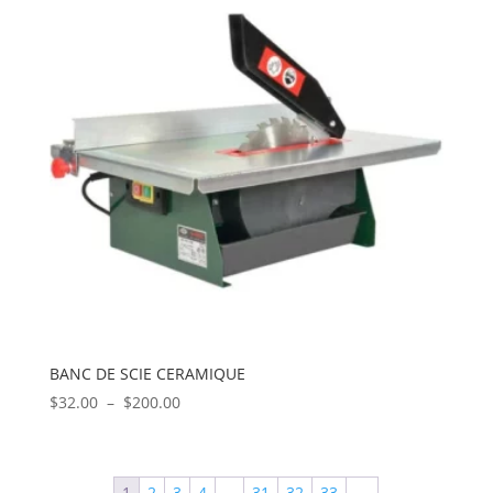
$345.00
BANC DE SCIE CERAMIQUE
Plage
$
32.00
–
$
200.00
de
prix :
$32.00
1
2
3
4
…
31
32
33
→