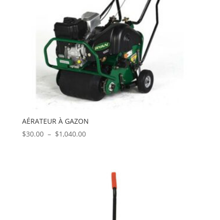
AÉRATEUR À GAZON
Plage
$
30.00
–
$
1,040.00
de
prix :
$30.00
à
$1,040.00