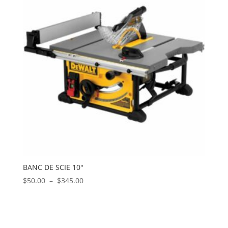
$550.00
BANC DE SCIE 10″
Plage
$
50.00
–
$
345.00
de
prix :
$50.00
à