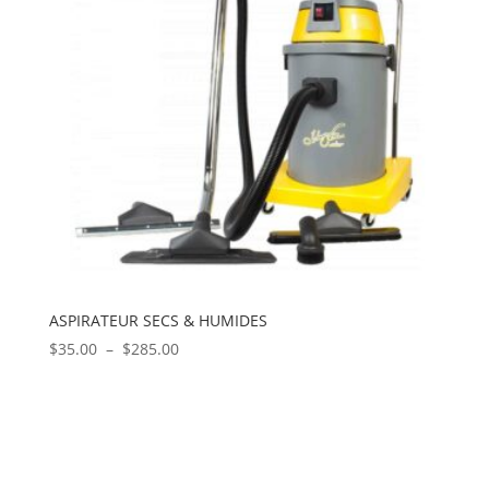
ASPIRATEUR SECS & HUMIDES
Plage
$
35.00
–
$
285.00
de
prix :
$35.00
à
$285.00