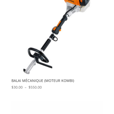
BALAI MÉCANIQUE (MOTEUR KOMBI)
Plage
$
30.00
–
$
550.00
de
prix :
$30.00
à