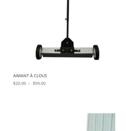
AIMANT À CLOUS
Plage
$
20.00
–
$
99.00
de
prix :
$20.00
à
$99.00