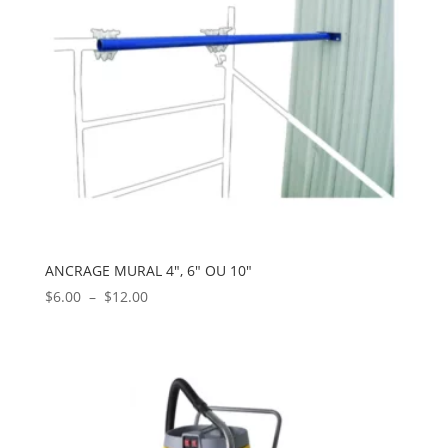
ANCRAGE MURAL 4″, 6″ OU 10″
Plage
$
6.00
–
$
12.00
de
prix :
$6.00
à
$12.00