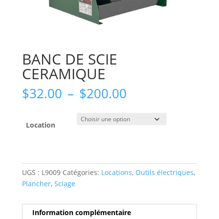
BANC DE SCIE
CERAMIQUE
Plage
$
32.00
–
$
200.00
de
prix :
$32.00
Location
à
$200.00
UGS :
L9009
Catégories:
Locations
,
Outils électriques
,
Plancher
,
Sciage
Information complémentaire