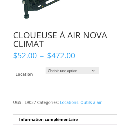
CLOUEUSE À AIR NOVA
CLIMAT
Plage
$
52.00
–
$
472.00
de
prix :
$52.00
Location
à
$472.00
UGS :
L9037
Catégories:
Locations
,
Outils à air
Information complémentaire