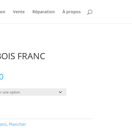
ion
Vente
Réparation
À propos
BOIS FRANC
Plage
0
de
prix :
$19.00
à
$262.00
ions
,
Plancher