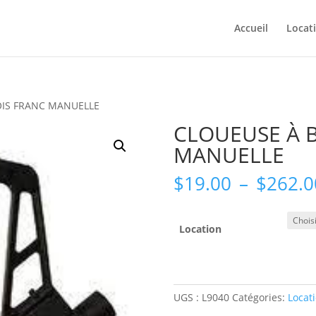
Accueil
Locat
OIS FRANC MANUELLE
CLOUEUSE À 
MANUELLE
$
19.00
–
$
262.0
Location
UGS :
L9040
Catégories:
Locat