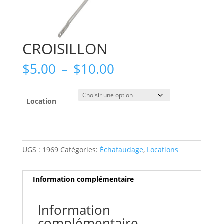
CROISILLON
Plage
$
5.00
–
$
10.00
de
prix :
$5.00
Location
à
$10.00
UGS :
1969
Catégories:
Échafaudage
,
Locations
Information complémentaire
Information
complémentaire