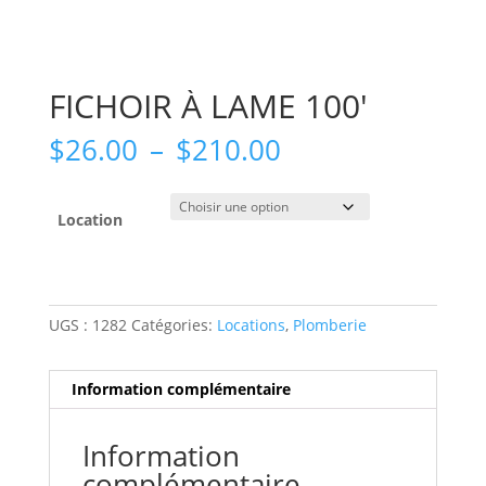
FICHOIR À LAME 100′
Plage
$
26.00
–
$
210.00
de
prix :
$26.00
Location
à
$210.00
UGS :
1282
Catégories:
Locations
,
Plomberie
Information complémentaire
Information
complémentaire