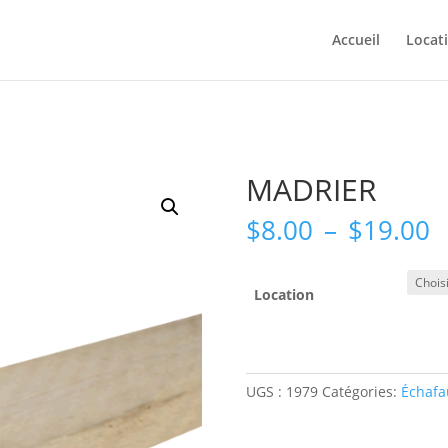
Accueil
Locat
MADRIER
P
$
8.00
–
$
19.00
d
p
$
Location
à
$
UGS :
1979
Catégories:
Échafa