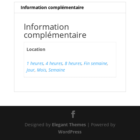
Information complémentaire
Information
complémentaire
Location
1 heures
,
4 heures
,
8 heures
,
Fin semaine
,
Jour
,
Mois
,
Semaine
Designed by
Elegant Themes
| Powered by
WordPress