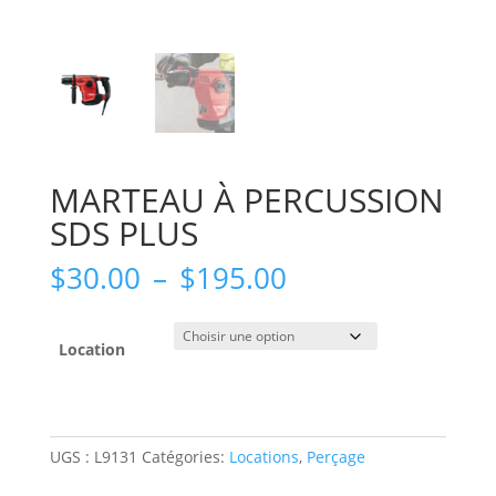
MARTEAU À PERCUSSION
SDS PLUS
Plage
$
30.00
–
$
195.00
de
prix :
$30.00
Location
à
$195.00
UGS :
L9131
Catégories:
Locations
,
Perçage