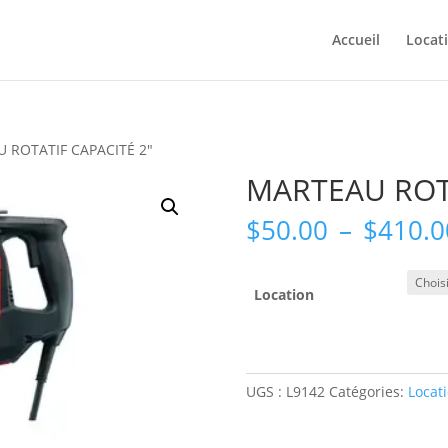
Accueil
Locat
 ROTATIF CAPACITÉ 2″
MARTEAU ROTA
$
50.00
–
$
410.0
Location
UGS :
L9142
Catégories:
Locat