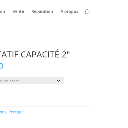
ion
Vente
Réparation
À propos
TIF CAPACITÉ 2″
Plage
0
de
prix :
$50.00
à
$410.00
ions
,
Perçage