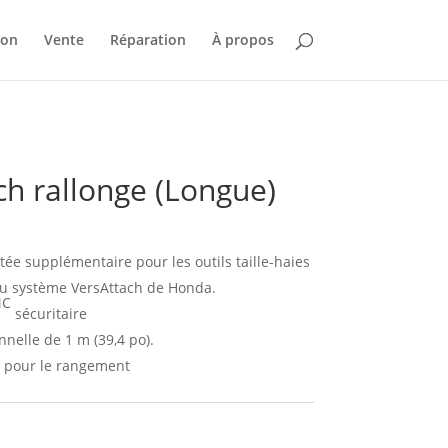
ion
Vente
Réparation
À propos
ch rallonge (Longue)
ée supplémentaire pour les outils taille-haies
 du système VersAttach de Honda.
C
sécuritaire
nelle de 1 m (39,4 po).
e pour le rangement