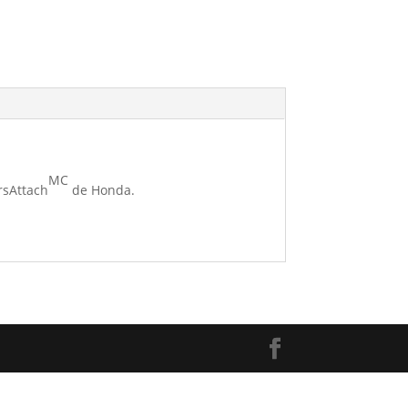
MC
rsAttach
de Honda.