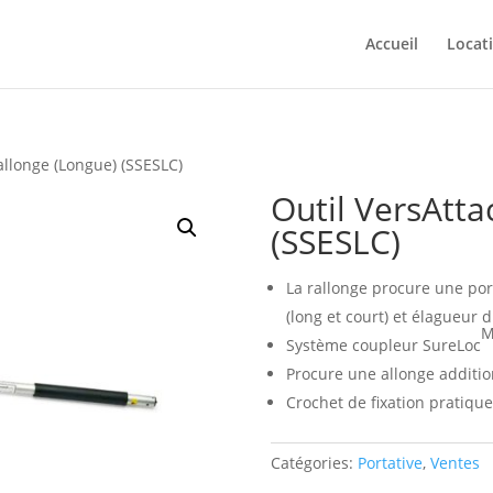
Accueil
Locat
allonge (Longue) (SSESLC)
Outil VersAtta
(SSESLC)
La rallonge procure une port
(long et court) et élagueur
M
Système coupleur SureLoc
Procure une allonge addition
Crochet de fixation pratiqu
Catégories:
Portative
,
Ventes