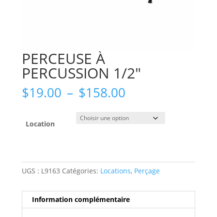
PERCEUSE À
PERCUSSION 1/2″
Plage
$
19.00
–
$
158.00
de
prix :
$19.00
Location
à
$158.00
UGS :
L9163
Catégories:
Locations
,
Perçage
Information complémentaire