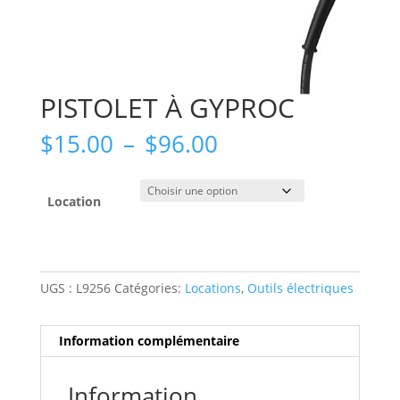
PISTOLET À GYPROC
Plage
$
15.00
–
$
96.00
de
prix :
$15.00
Location
à
$96.00
UGS :
L9256
Catégories:
Locations
,
Outils électriques
Information complémentaire
Information