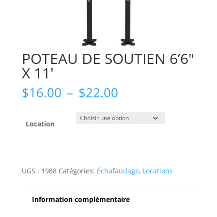
POTEAU DE SOUTIEN 6’6″
X 11′
Plage
$
16.00
–
$
22.00
de
prix :
$16.00
Location
à
$22.00
UGS :
1988
Catégories:
Échafaudage
,
Locations
Information complémentaire