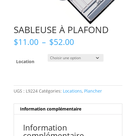
SABLEUSE À PLAFOND
Plage
$
11.00
–
$
52.00
de
prix :
$11.00
Location
à
$52.00
UGS :
L9224
Catégories:
Locations
,
Plancher
Information complémentaire
Information
complémentaire