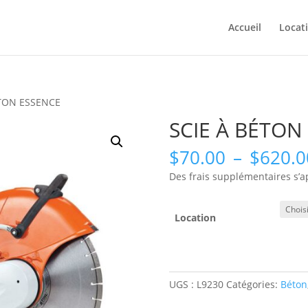
Accueil
Locat
ÉTON ESSENCE
SCIE À BÉTON
$
70.00
–
$
620.0
Des frais supplémentaires s’a
Location
UGS :
L9230
Catégories:
Béton