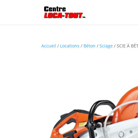
Accueil
/
Locations
/
Béton
/
Sciage
/ SCIE À B