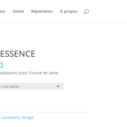
ion
Vente
Réparation
À propos
 ESSENCE
Plage
0
de
ppliquent pour l’usure de lame.
prix :
$70.00
à
$620.00
,
Locations
,
Sciage