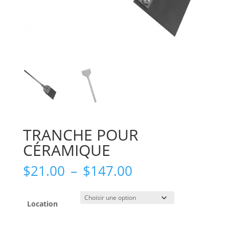
TRANCHE POUR
CÉRAMIQUE
Plage
$
21.00
–
$
147.00
de
prix :
$21.00
Location
à
$147.00