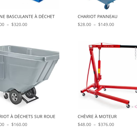
NE BASCULANTE À DÉCHET
CHARIOT PANNEAU
Plage
Plage
00
–
$
320.00
$
28.00
–
$
149.00
de
de
prix :
prix :
$56.00
$28.00
à
à
$320.00
$149.00
RIOT À DÉCHETS SUR ROUE
CHÈVRE À MOTEUR
Plage
Plage
00
–
$
160.00
$
48.00
–
$
376.00
de
de