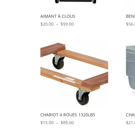
AIMANT À CLOUS
BEN
Plage
$
20.00
–
$
99.00
$
56.
de
prix :
$20.00
à
$99.00
CHARIOT 4 ROUES 1320LBS
CHA
Plage
$
15.00
–
$
89.00
$
21.
de