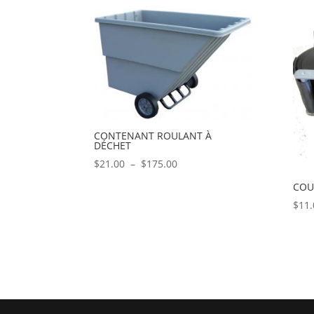
prix :
$15.00
à
$89.00
CONTENANT ROULANT À
DÉCHET
Plage
$
21.00
–
$
175.00
de
COU
prix :
$
11.
$21.00
à
$175.00