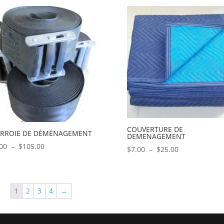
prix :
prix :
$21.00
$48.00
à
à
$160.00
$376.00
COUVERTURE DE
RROIE DE DÉMÉNAGEMENT
DEMENAGEMENT
Plage
00
–
$
105.00
Plage
$
7.00
–
$
25.00
de
de
prix :
prix :
$11.00
$7.00
1
2
3
4
→
à
à
$105.00
$25.00