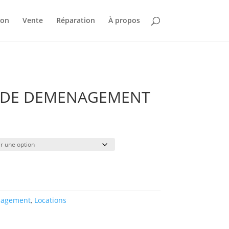
ion
Vente
Réparation
À propos
 DE DEMENAGEMENT
lage
e
rix :
7.00
25.00
agement
,
Locations