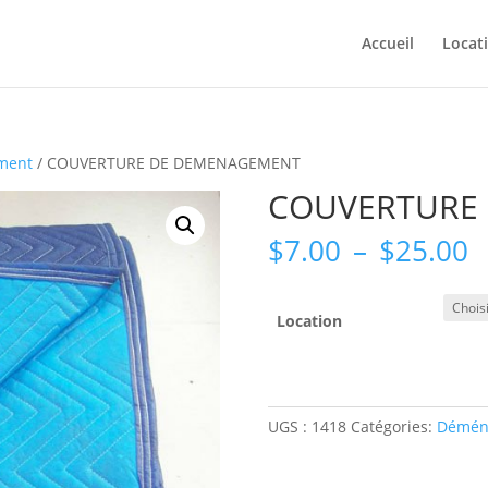
Accueil
Locat
ment
/ COUVERTURE DE DEMENAGEMENT
COUVERTURE
P
$
7.00
–
$
25.00
d
p
$
Location
à
$
UGS :
1418
Catégories:
Démén