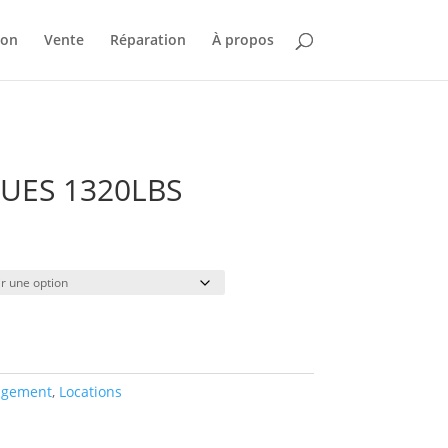
ion
Vente
Réparation
À propos
UES 1320LBS
Plage
de
prix :
$15.00
à
$89.00
gement
,
Locations