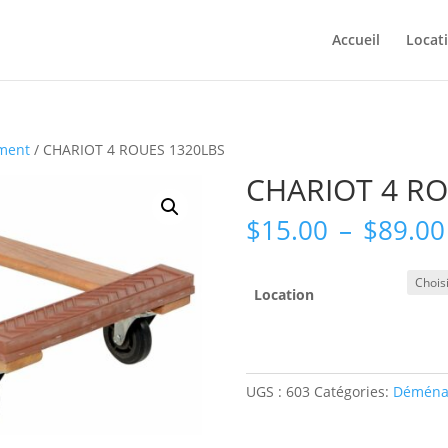
Accueil
Locat
ment
/ CHARIOT 4 ROUES 1320LBS
CHARIOT 4 RO
$
15.00
–
$
89.00
Location
UGS :
603
Catégories:
Déména