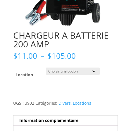
CHARGEUR A BATTERIE
200 AMP
Plage
$
11.00
–
$
105.00
de
prix :
$11.00
Location
à
$105.00
UGS :
3902
Catégories:
Divers
,
Locations
Information complémentaire