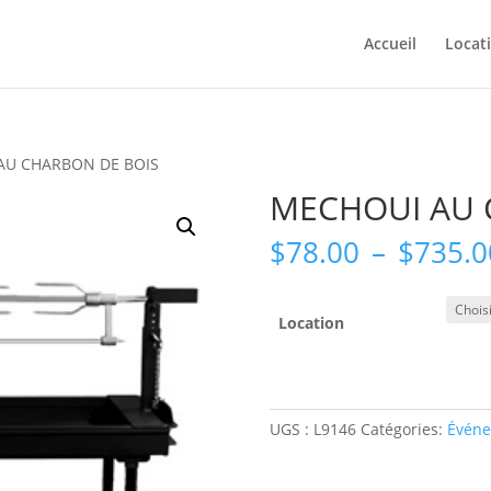
Accueil
Locat
AU CHARBON DE BOIS
MECHOUI AU 
$
78.00
–
$
735.0
Location
UGS :
L9146
Catégories:
Événe