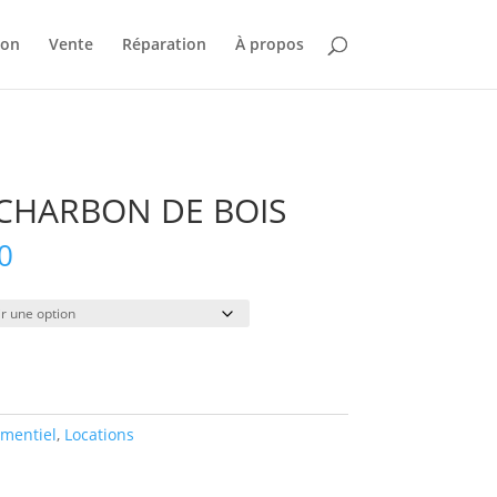
ion
Vente
Réparation
À propos
CHARBON DE BOIS
Plage
0
de
prix :
$78.00
à
$735.00
mentiel
,
Locations