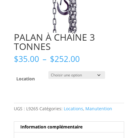
PALAN À CHAÎNE 3
TONNES
Plage
$
35.00
–
$
252.00
de
prix :
$35.00
Location
à
$252.00
UGS :
L9265
Catégories:
Locations
,
Manutention
Information complémentaire