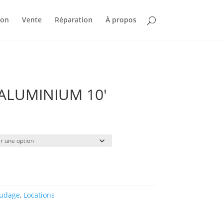
ion
Vente
Réparation
À propos
ALUMINIUM 10′
Plage
de
prix :
$21.00
à
$32.00
udage
,
Locations