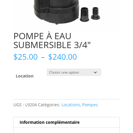
POMPE À EAU
SUBMERSIBLE 3/4″
Plage
$
25.00
–
$
240.00
de
prix :
$25.00
Location
à
$240.00
UGS :
L9204
Catégories:
Locations
,
Pompes
Information complémentaire