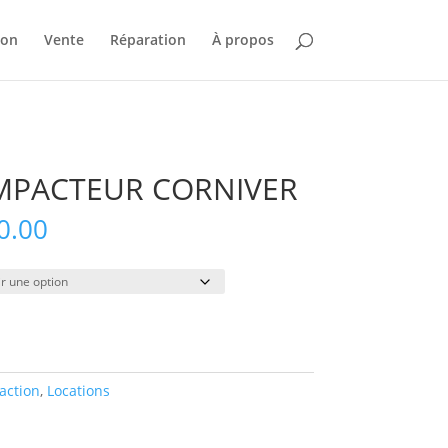
ion
Vente
Réparation
À propos
MPACTEUR CORNIVER
Plage
0.00
de
prix :
$390.00
à
$3,000.00
ction
,
Locations