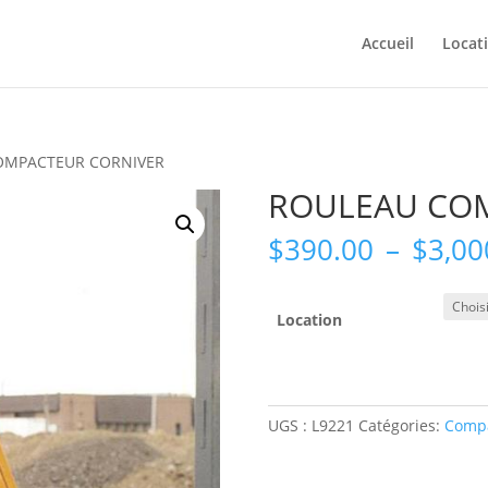
Accueil
Locat
OMPACTEUR CORNIVER
ROULEAU CO
$
390.00
–
$
3,00
Location
UGS :
L9221
Catégories:
Compa