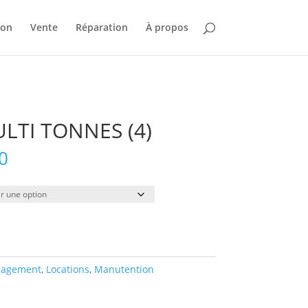
ion
Vente
Réparation
À propos
LTI TONNES (4)
Plage
0
de
prix :
$21.00
à
$315.00
agement
,
Locations
,
Manutention