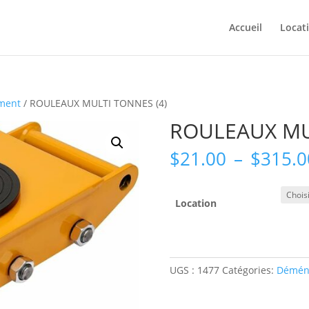
Accueil
Locat
ment
/ ROULEAUX MULTI TONNES (4)
ROULEAUX MU
$
21.00
–
$
315.0
Location
UGS :
1477
Catégories:
Démén